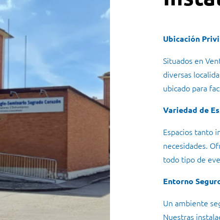
Ubicación Priv
Situados en Vent
diversas localid
ubicado para faci
Variedad de Es
Espacios tanto i
necesidades. Of
todo tipo de eve
Entorno Segur
Un ambiente seg
Nuestras instala