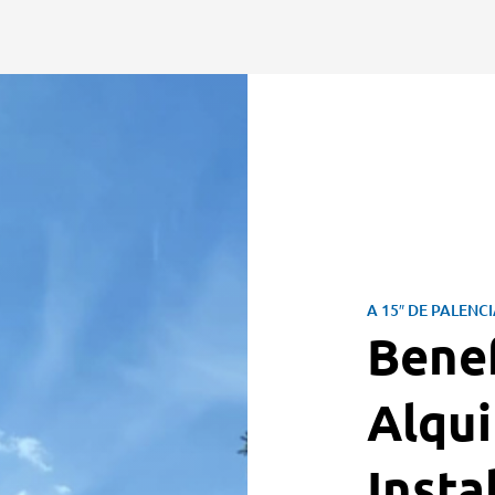
A 15″ DE PALENC
Benef
Alqui
Insta