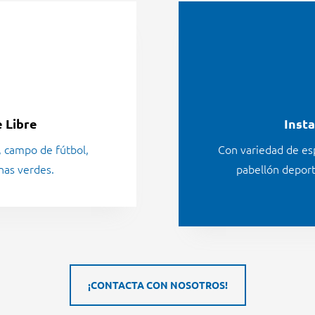

e Libre
Insta
, campo de fútbol,
Con variedad de e
nas verdes.
pabellón deporti
¡CONTACTA CON NOSOTROS!