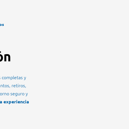
ños
zón
s completas y
tos, retiros,
torno seguro y
a experiencia