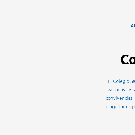
Al
Co
El Colegio S
variadas ins
convivencias,
acogedor es p