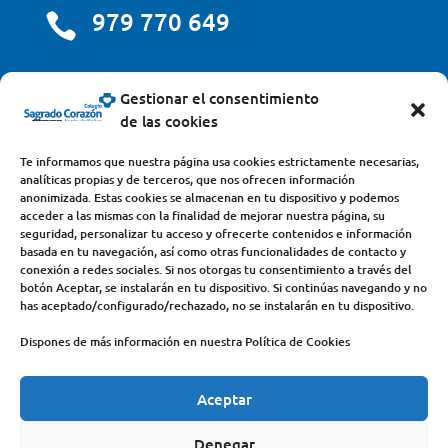
979 770 649

centro@scjdehon.com

Gestionar el consentimiento
de las cookies
Colegio y Seminario Sagrado Corazón
Te informamos que nuestra página usa cookies estrictamente necesarias,
analíticas propias y de terceros, que nos ofrecen información
Avda. Castilla y León, s/n – 34200 – Venta de Baños
anonimizada. Estas cookies se almacenan en tu dispositivo y podemos
acceder a las mismas con la finalidad de mejorar nuestra página, su
(Palencia) – Teléfono 979770649
seguridad, personalizar tu acceso y ofrecerte contenidos e información
basada en tu navegación, así como otras funcionalidades de contacto y
conexión a redes sociales. Si nos otorgas tu consentimiento a través del
botón Aceptar, se instalarán en tu dispositivo. Si continúas navegando y no
has aceptado/configurado/rechazado, no se instalarán en tu dispositivo.
Dispones de más información en nuestra Política de Cookies
Aceptar
COLEGIO
DEHONIANOS
CANAL ÉTICO
ACCESO PROFESORES
ACTUALIDAD
Denegar