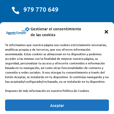
979 770 649

centro@scjdehon.com

Gestionar el consentimiento
de las cookies
Colegio y Seminario Sagrado Corazón
Te informamos que nuestra página usa cookies estrictamente necesarias,
analíticas propias y de terceros, que nos ofrecen información
Avda. Castilla y León, s/n – 34200 – Venta de Baños
anonimizada. Estas cookies se almacenan en tu dispositivo y podemos
acceder a las mismas con la finalidad de mejorar nuestra página, su
(Palencia) – Teléfono 979770649
seguridad, personalizar tu acceso y ofrecerte contenidos e información
basada en tu navegación, así como otras funcionalidades de contacto y
conexión a redes sociales. Si nos otorgas tu consentimiento a través del
botón Aceptar, se instalarán en tu dispositivo. Si continúas navegando y no
has aceptado/configurado/rechazado, no se instalarán en tu dispositivo.
Dispones de más información en nuestra Política de Cookies
Aceptar
COLEGIO
DEHONIANOS
CANAL ÉTICO