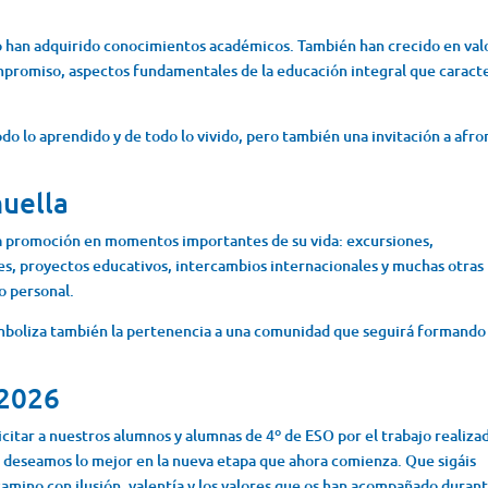
lo han adquirido conocimientos académicos. También han crecido en val
mpromiso, aspectos fundamentales de la educación integral que caract
odo lo aprendido y de todo lo vivido, pero también una invitación a afro
uella
a promoción en momentos importantes de su vida: excursiones,
les, proyectos educativos, intercambios internacionales y muchas otras
o personal.
 simboliza también la pertenencia a una comunidad que seguirá formando
 2026
itar a nuestros alumnos y alumnas de 4º de ESO por el trabajo realiza
Os deseamos lo mejor en la nueva etapa que ahora comienza. Que sigáis
mino con ilusión, valentía y los valores que os han acompañado duran