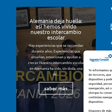
Alemania deja huella:
así hemos vivido
nuestro intercambio
escolar
Hay experiencias que se recuerdan
durante años. Experiencias que
enseñan, emocionan y ayudan a
crecer. Nuestro intercambio escolar
en Alemania ha sido, sin duda, una
Te informamos qu
de...
de terceros, que
dispositivo y pod
seguridad, perso
saber más
navegación, así c
otorgas tu consen
continúas navega
dispositivo.
Dispones de más 