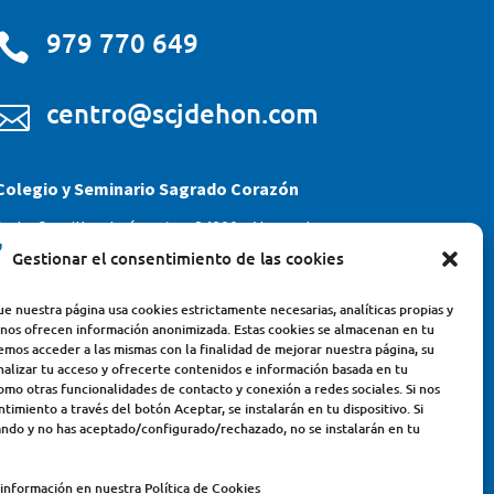
979 770 649

centro@scjdehon.com

Colegio y Seminario Sagrado Corazón
Avda. Castilla y León, s/n – 34200 – Venta de
Gestionar el consentimiento de las cookies
Baños (Palencia) – Teléfono 979770649
e nuestra página usa cookies estrictamente necesarias, analíticas propias y
 nos ofrecen información anonimizada. Estas cookies se almacenan en tu
emos acceder a las mismas con la finalidad de mejorar nuestra página, su
nalizar tu acceso y ofrecerte contenidos e información basada en tu
omo otras funcionalidades de contacto y conexión a redes sociales. Si nos
timiento a través del botón Aceptar, se instalarán en tu dispositivo. Si
ndo y no has aceptado/configurado/rechazado, no se instalarán en tu
información en nuestra Política de Cookies