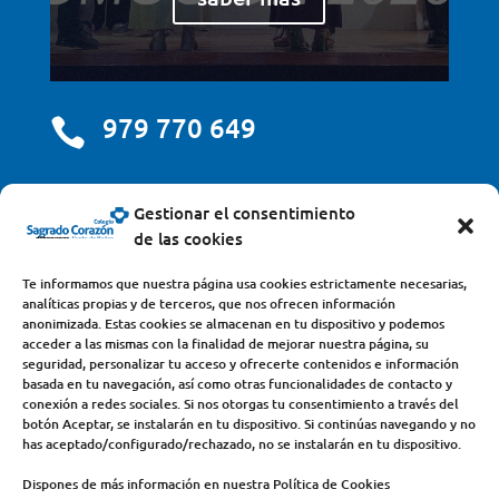
979 770 649

centro@scjdehon.com

Gestionar el consentimiento
de las cookies
Colegio y Seminario Sagrado Corazón
Te informamos que nuestra página usa cookies estrictamente necesarias,
analíticas propias y de terceros, que nos ofrecen información
Avda. Castilla y León, s/n – 34200 – Venta de Baños
anonimizada. Estas cookies se almacenan en tu dispositivo y podemos
acceder a las mismas con la finalidad de mejorar nuestra página, su
(Palencia) – Teléfono 979770649
seguridad, personalizar tu acceso y ofrecerte contenidos e información
basada en tu navegación, así como otras funcionalidades de contacto y
conexión a redes sociales. Si nos otorgas tu consentimiento a través del
botón Aceptar, se instalarán en tu dispositivo. Si continúas navegando y no
has aceptado/configurado/rechazado, no se instalarán en tu dispositivo.
Dispones de más información en nuestra Política de Cookies