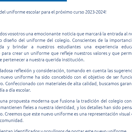
el uniforme escolar para el próximo curso 2023-2024!
s vosotros una emocionante noticia que marcará la entrada al 
do diseño del uniforme del colegio. Conscientes de la importanc
ida y brindar a nuestros estudiantes una experiencia educa
ara crear un uniforme que refleje nuestros valores y que perm
e pertenecer a nuestra querida institución.
dadosa reflexión y consideración, tomando en cuenta las sugerenc
 nuevo uniforme ha sido concebido con el objetivo de ser funci
o. Confeccionado con materiales de alta calidad, buscamos garan
ía a día escolar.
 una propuesta moderna que fusiona la tradición del colegio co
 mantienen fieles a nuestra identidad, y los detalles han sido pen
ivo. Creemos que este nuevo uniforme es una representación visual 
a comunidad.
ientan identificados y orgullosos de portar este nuevo uniforme.