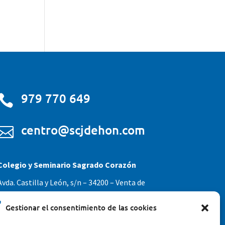
979 770 649

centro@scjdehon.com

Colegio y Seminario Sagrado Corazón
Avda. Castilla y León, s/n – 34200 – Venta de
Baños (Palencia) – Teléfono 979770649
Gestionar el consentimiento de las cookies