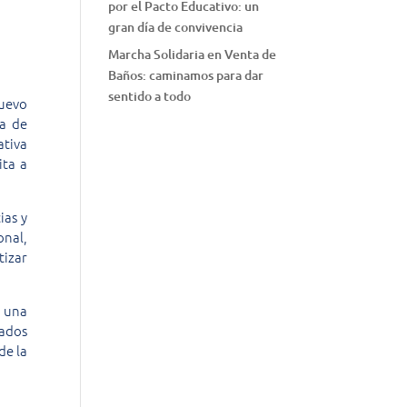
por el Pacto Educativo: un
gran día de convivencia
Marcha Solidaria en Venta de
Baños: caminamos para dar
sentido a todo
nuevo
ia de
tiva
ita a
ias y
onal,
tizar
n una
sados
de la