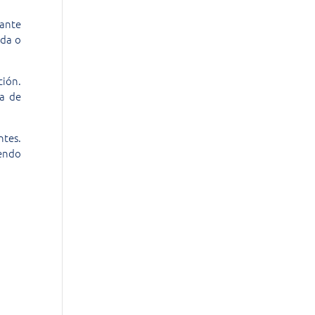
iante
uda o
ción.
ia de
ntes.
iendo