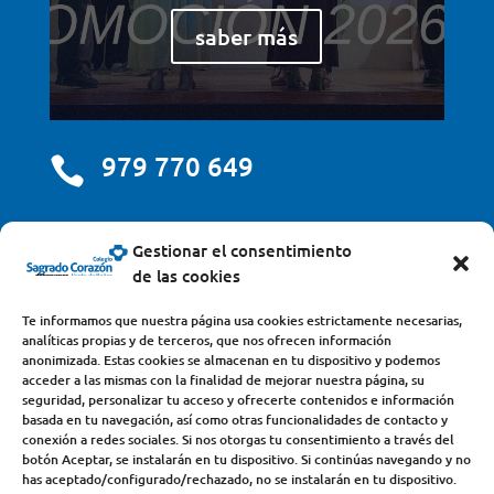
saber más
979 770 649

centro@scjdehon.com

Gestionar el consentimiento
de las cookies
Colegio y Seminario Sagrado Corazón
Te informamos que nuestra página usa cookies estrictamente necesarias,
analíticas propias y de terceros, que nos ofrecen información
Avda. Castilla y León, s/n – 34200 – Venta de Baños
anonimizada. Estas cookies se almacenan en tu dispositivo y podemos
acceder a las mismas con la finalidad de mejorar nuestra página, su
(Palencia) – Teléfono 979770649
seguridad, personalizar tu acceso y ofrecerte contenidos e información
basada en tu navegación, así como otras funcionalidades de contacto y
conexión a redes sociales. Si nos otorgas tu consentimiento a través del
botón Aceptar, se instalarán en tu dispositivo. Si continúas navegando y no
has aceptado/configurado/rechazado, no se instalarán en tu dispositivo.