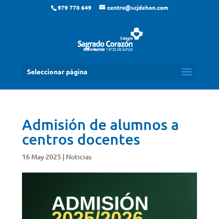
979 770 649
centro@scjdehon.com
Seleccionar página
Admisión de alumnos a
centros docentes
16 May 2025
|
Noticias