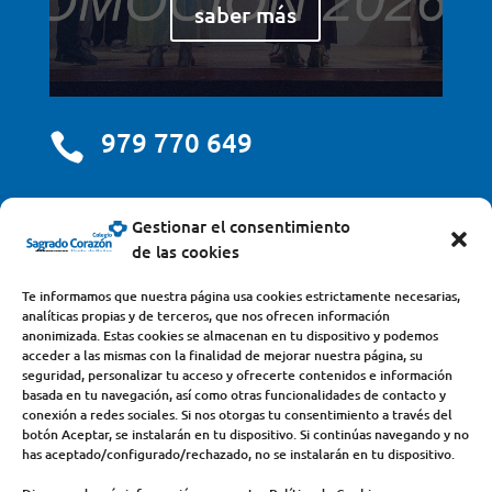
saber más
979 770 649

centro@scjdehon.com

Gestionar el consentimiento
de las cookies
Colegio y Seminario Sagrado Corazón
Te informamos que nuestra página usa cookies estrictamente necesarias,
analíticas propias y de terceros, que nos ofrecen información
Avda. Castilla y León, s/n – 34200 – Venta de Baños
anonimizada. Estas cookies se almacenan en tu dispositivo y podemos
acceder a las mismas con la finalidad de mejorar nuestra página, su
(Palencia) – Teléfono 979770649
seguridad, personalizar tu acceso y ofrecerte contenidos e información
basada en tu navegación, así como otras funcionalidades de contacto y
conexión a redes sociales. Si nos otorgas tu consentimiento a través del
botón Aceptar, se instalarán en tu dispositivo. Si continúas navegando y no
has aceptado/configurado/rechazado, no se instalarán en tu dispositivo.