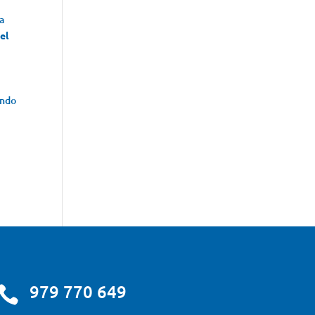
a
el
ando
979 770 649
