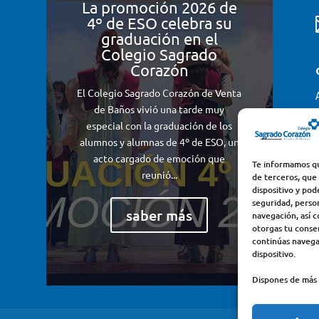
La promoción 2026 de
4º de ESO celebra su
graduación en el
Colegio Sagrado
Corazón
El Colegio Sagrado Corazón de Venta
de Baños vivió una tarde muy
especial con la graduación de los
alumnos y alumnas de 4º de ESO, un
acto cargado de emoción que
Te informamos qu
reunió...
de terceros, que
dispositivo y pod
seguridad, perso
saber más
navegación, así c
otorgas tu consen
continúas navega
dispositivo.
Dispones de más 