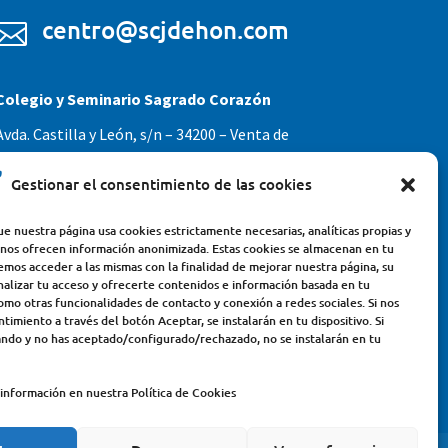
centro@scjdehon.com

Colegio y Seminario Sagrado Corazón
Avda. Castilla y León, s/n – 34200 – Venta de
Baños (Palencia) – Teléfono 979770649
Gestionar el consentimiento de las cookies
e nuestra página usa cookies estrictamente necesarias, analíticas propias y
 nos ofrecen información anonimizada. Estas cookies se almacenan en tu
emos acceder a las mismas con la finalidad de mejorar nuestra página, su
nalizar tu acceso y ofrecerte contenidos e información basada en tu
omo otras funcionalidades de contacto y conexión a redes sociales. Si nos
timiento a través del botón Aceptar, se instalarán en tu dispositivo. Si
ndo y no has aceptado/configurado/rechazado, no se instalarán en tu
información en nuestra Política de Cookies