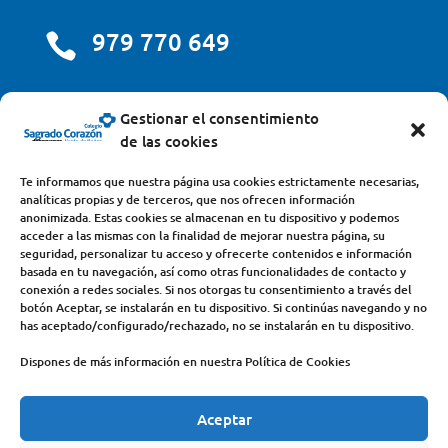
979 770 649

centro@scjdehon.com

Gestionar el consentimiento
de las cookies
Colegio y Seminario Sagrado Corazón
Te informamos que nuestra página usa cookies estrictamente necesarias,
analíticas propias y de terceros, que nos ofrecen información
Avda. Castilla y León, s/n – 34200 – Venta de Baños
anonimizada. Estas cookies se almacenan en tu dispositivo y podemos
acceder a las mismas con la finalidad de mejorar nuestra página, su
(Palencia) – Teléfono 979770649
seguridad, personalizar tu acceso y ofrecerte contenidos e información
basada en tu navegación, así como otras funcionalidades de contacto y
conexión a redes sociales. Si nos otorgas tu consentimiento a través del
botón Aceptar, se instalarán en tu dispositivo. Si continúas navegando y no
has aceptado/configurado/rechazado, no se instalarán en tu dispositivo.
Dispones de más información en nuestra Política de Cookies
Aceptar
COLEGIO
DEHONIANOS
CANAL ÉTICO