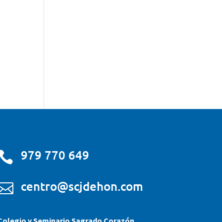
979 770 649

centro@scjdehon.com

Colegio y Seminario Sagrado Corazón