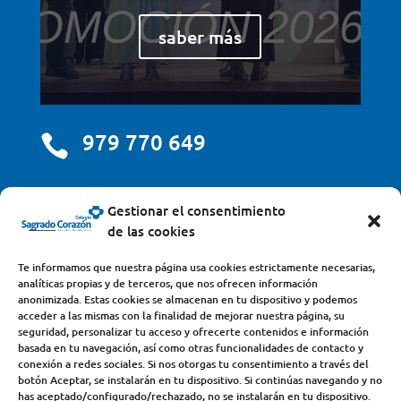
saber más
979 770 649

centro@scjdehon.com

Gestionar el consentimiento
de las cookies
Colegio y Seminario Sagrado Corazón
Te informamos que nuestra página usa cookies estrictamente necesarias,
analíticas propias y de terceros, que nos ofrecen información
Avda. Castilla y León, s/n – 34200 – Venta de Baños
anonimizada. Estas cookies se almacenan en tu dispositivo y podemos
acceder a las mismas con la finalidad de mejorar nuestra página, su
(Palencia) – Teléfono 979770649
seguridad, personalizar tu acceso y ofrecerte contenidos e información
basada en tu navegación, así como otras funcionalidades de contacto y
conexión a redes sociales. Si nos otorgas tu consentimiento a través del
botón Aceptar, se instalarán en tu dispositivo. Si continúas navegando y no
has aceptado/configurado/rechazado, no se instalarán en tu dispositivo.