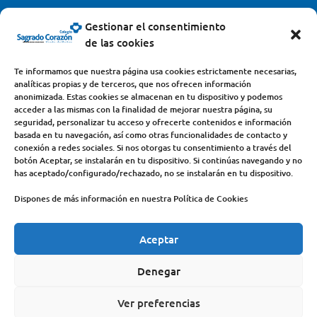
centro@scjdehon.com

Gestionar el consentimiento
de las cookies
Colegio y Seminario Sagrado Corazón
Te informamos que nuestra página usa cookies estrictamente necesarias,
analíticas propias y de terceros, que nos ofrecen información
Avda. Castilla y León, s/n – 34200 – Venta de Baños
anonimizada. Estas cookies se almacenan en tu dispositivo y podemos
acceder a las mismas con la finalidad de mejorar nuestra página, su
(Palencia) – Teléfono 979770649
seguridad, personalizar tu acceso y ofrecerte contenidos e información
basada en tu navegación, así como otras funcionalidades de contacto y
conexión a redes sociales. Si nos otorgas tu consentimiento a través del
botón Aceptar, se instalarán en tu dispositivo. Si continúas navegando y no
has aceptado/configurado/rechazado, no se instalarán en tu dispositivo.
Dispones de más información en nuestra Política de Cookies
Aceptar
COLEGIO
DEHONIANOS
CANAL ÉTICO
ACCESO PROFESORES
ACTUALIDAD
Denegar
CONTACTO
AVISO LEGAL
Ver preferencias
POLÍTICA DE PRIVACIDAD