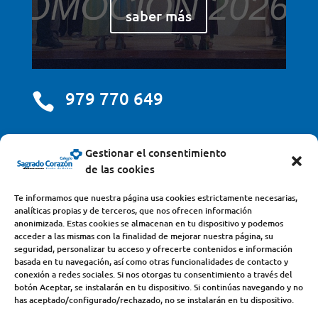
saber más
979 770 649

centro@scjdehon.com

Gestionar el consentimiento
de las cookies
Colegio y Seminario Sagrado Corazón
Te informamos que nuestra página usa cookies estrictamente necesarias,
analíticas propias y de terceros, que nos ofrecen información
Avda. Castilla y León, s/n – 34200 – Venta de Baños
anonimizada. Estas cookies se almacenan en tu dispositivo y podemos
acceder a las mismas con la finalidad de mejorar nuestra página, su
(Palencia) – Teléfono 979770649
seguridad, personalizar tu acceso y ofrecerte contenidos e información
basada en tu navegación, así como otras funcionalidades de contacto y
conexión a redes sociales. Si nos otorgas tu consentimiento a través del
botón Aceptar, se instalarán en tu dispositivo. Si continúas navegando y no
has aceptado/configurado/rechazado, no se instalarán en tu dispositivo.