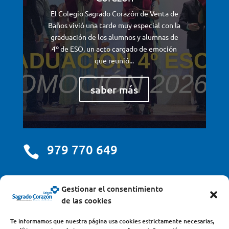
El Colegio Sagrado Corazón de Venta de
Baños vivió una tarde muy especial con la
graduación de los alumnos y alumnas de
4º de ESO, un acto cargado de emoción
que reunió...
saber más
979 770 649

centro@scjdehon.com

Gestionar el consentimiento
de las cookies
Colegio y Seminario Sagrado Corazón
Te informamos que nuestra página usa cookies estrictamente necesarias,