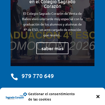
en el Colegio Sagrado
Corazón
El Colegio Sagrado Corazón de Venta de
Baños vivió una tarde muy especial con la
graduación de los alumnos y alumnas de
4º de ESO, un acto cargado de emoción
que reunió...
saber más
979 770 649

centro@scjdehon.com

Gestionar el consentimiento
de las cookies