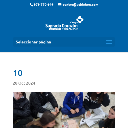
979 770 649
centro@scjdehon.com
Seleccionar página
10
28 Oct 2024