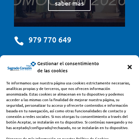
saber más
979 770 649

centro@scjdehon.com

Gestionar el consentimiento
de las cookies
Colegio y Seminario Sagrado Corazón
Te informamos que nuestra página usa cookies estrictamente necesarias,
analíticas propias y de terceros, que nos ofrecen información
Avda. Castilla y León, s/n – 34200 – Venta de Baños
anonimizada. Estas cookies se almacenan en tu dispositivo y podemos
acceder a las mismas con la finalidad de mejorar nuestra página, su
(Palencia) – Teléfono 979770649
seguridad, personalizar tu acceso y ofrecerte contenidos e información
basada en tu navegación, así como otras funcionalidades de contacto y
conexión a redes sociales. Si nos otorgas tu consentimiento a través del
botón Aceptar, se instalarán en tu dispositivo. Si continúas navegando y no
has aceptado/configurado/rechazado, no se instalarán en tu dispositivo.
Dispones de más información en nuestra Política de Cookies