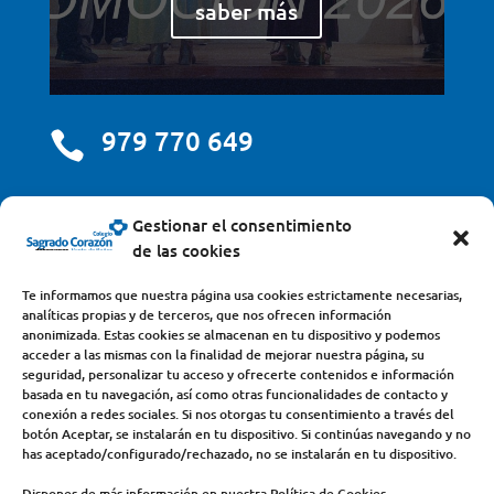
saber más
979 770 649

centro@scjdehon.com

Gestionar el consentimiento
de las cookies
Colegio y Seminario Sagrado Corazón
Te informamos que nuestra página usa cookies estrictamente necesarias,
analíticas propias y de terceros, que nos ofrecen información
Avda. Castilla y León, s/n – 34200 – Venta de Baños
anonimizada. Estas cookies se almacenan en tu dispositivo y podemos
acceder a las mismas con la finalidad de mejorar nuestra página, su
(Palencia) – Teléfono 979770649
seguridad, personalizar tu acceso y ofrecerte contenidos e información
basada en tu navegación, así como otras funcionalidades de contacto y
conexión a redes sociales. Si nos otorgas tu consentimiento a través del
botón Aceptar, se instalarán en tu dispositivo. Si continúas navegando y no
has aceptado/configurado/rechazado, no se instalarán en tu dispositivo.
Dispones de más información en nuestra Política de Cookies