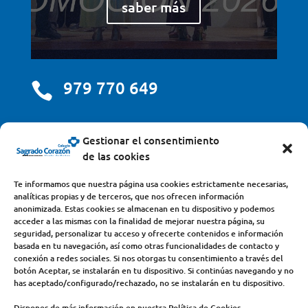
saber más
979 770 649

centro@scjdehon.com

Gestionar el consentimiento
de las cookies
Colegio y Seminario Sagrado Corazón
Te informamos que nuestra página usa cookies estrictamente necesarias,
analíticas propias y de terceros, que nos ofrecen información
Avda. Castilla y León, s/n – 34200 – Venta de Baños
anonimizada. Estas cookies se almacenan en tu dispositivo y podemos
acceder a las mismas con la finalidad de mejorar nuestra página, su
(Palencia) – Teléfono 979770649
seguridad, personalizar tu acceso y ofrecerte contenidos e información
basada en tu navegación, así como otras funcionalidades de contacto y
conexión a redes sociales. Si nos otorgas tu consentimiento a través del
botón Aceptar, se instalarán en tu dispositivo. Si continúas navegando y no
has aceptado/configurado/rechazado, no se instalarán en tu dispositivo.
Dispones de más información en nuestra Política de Cookies