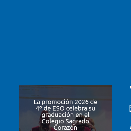
La promoción 2026 de
4º de ESO celebra su
graduación en el
Colegio Sagrado
Corazón