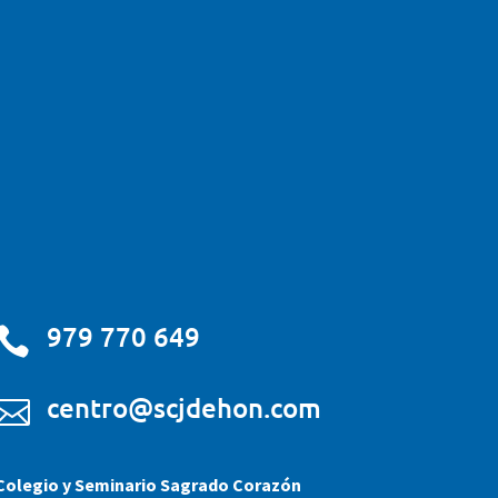
979 770 649

centro@scjdehon.com

Colegio y Seminario Sagrado Corazón