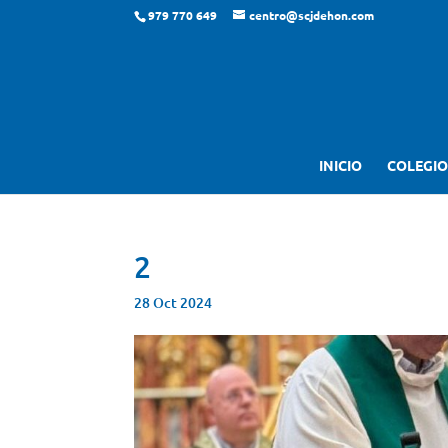
979 770 649
centro@scjdehon.com
INICIO
COLEGIO
2
28 Oct 2024