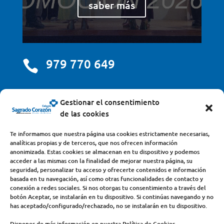
saber más
979 770 649

centro@scjdehon.com

Gestionar el consentimiento
de las cookies
Colegio y Seminario Sagrado Corazón
Te informamos que nuestra página usa cookies estrictamente necesarias,
analíticas propias y de terceros, que nos ofrecen información
Avda. Castilla y León, s/n – 34200 – Venta de Baños
anonimizada. Estas cookies se almacenan en tu dispositivo y podemos
acceder a las mismas con la finalidad de mejorar nuestra página, su
(Palencia) – Teléfono 979770649
seguridad, personalizar tu acceso y ofrecerte contenidos e información
basada en tu navegación, así como otras funcionalidades de contacto y
conexión a redes sociales. Si nos otorgas tu consentimiento a través del
botón Aceptar, se instalarán en tu dispositivo. Si continúas navegando y no
has aceptado/configurado/rechazado, no se instalarán en tu dispositivo.
Dispones de más información en nuestra Política de Cookies