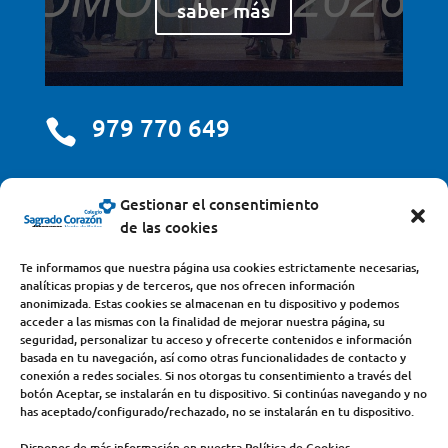
saber más
979 770 649

centro@scjdehon.com

Gestionar el consentimiento
de las cookies
Colegio y Seminario Sagrado Corazón
Te informamos que nuestra página usa cookies estrictamente necesarias,
analíticas propias y de terceros, que nos ofrecen información
Avda. Castilla y León, s/n – 34200 – Venta de Baños
anonimizada. Estas cookies se almacenan en tu dispositivo y podemos
acceder a las mismas con la finalidad de mejorar nuestra página, su
(Palencia) – Teléfono 979770649
seguridad, personalizar tu acceso y ofrecerte contenidos e información
basada en tu navegación, así como otras funcionalidades de contacto y
conexión a redes sociales. Si nos otorgas tu consentimiento a través del
botón Aceptar, se instalarán en tu dispositivo. Si continúas navegando y no
has aceptado/configurado/rechazado, no se instalarán en tu dispositivo.
Dispones de más información en nuestra Política de Cookies