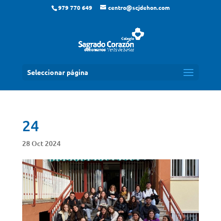
979 770 649
centro@scjdehon.com
Seleccionar página
24
28 Oct 2024