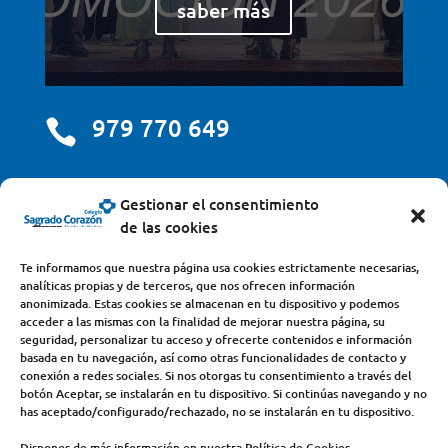
saber más
979 770 649

centro@scjdehon.com

Gestionar el consentimiento
de las cookies
Colegio y Seminario Sagrado Corazón
Te informamos que nuestra página usa cookies estrictamente necesarias,
analíticas propias y de terceros, que nos ofrecen información
Avda. Castilla y León, s/n – 34200 – Venta de Baños
anonimizada. Estas cookies se almacenan en tu dispositivo y podemos
acceder a las mismas con la finalidad de mejorar nuestra página, su
(Palencia) – Teléfono 979770649
seguridad, personalizar tu acceso y ofrecerte contenidos e información
basada en tu navegación, así como otras funcionalidades de contacto y
conexión a redes sociales. Si nos otorgas tu consentimiento a través del
botón Aceptar, se instalarán en tu dispositivo. Si continúas navegando y no
has aceptado/configurado/rechazado, no se instalarán en tu dispositivo.
Dispones de más información en nuestra Política de Cookies