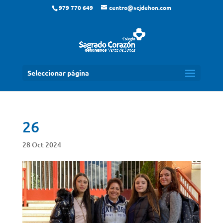
979 770 649
centro@scjdehon.com
Seleccionar página
26
28 Oct 2024