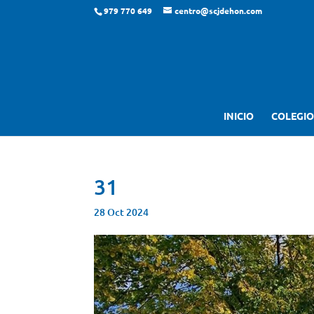
979 770 649
centro@scjdehon.com
INICIO
COLEGIO
31
28 Oct 2024