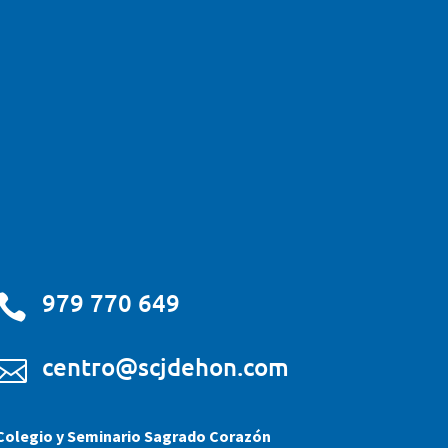
979 770 649

centro@scjdehon.com

Colegio y Seminario Sagrado Corazón