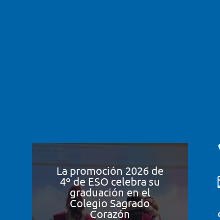
La promoción 2026 de
4º de ESO celebra su
graduación en el
Colegio Sagrado
Corazón