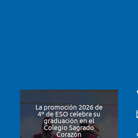
La promoción 2026 de
4º de ESO celebra su
graduación en el
Colegio Sagrado
Corazón