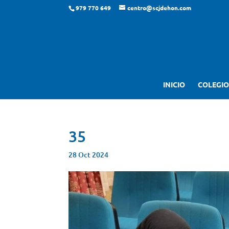
979 770 649
centro@scjdehon.com
INICIO
COLEGIO
35
28 Oct 2024