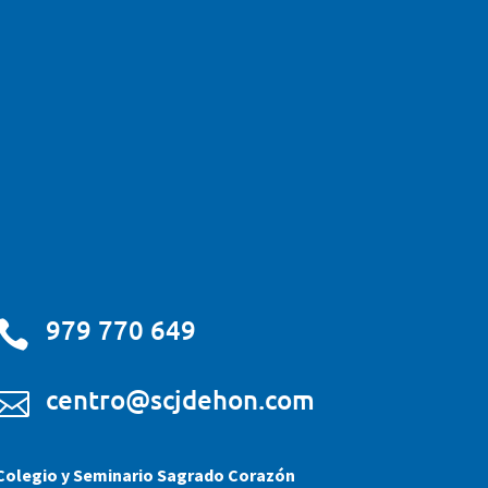
979 770 649

centro@scjdehon.com

Colegio y Seminario Sagrado Corazón