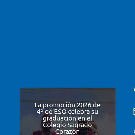
La promoción 2026 de
4º de ESO celebra su
graduación en el
Colegio Sagrado
Corazón