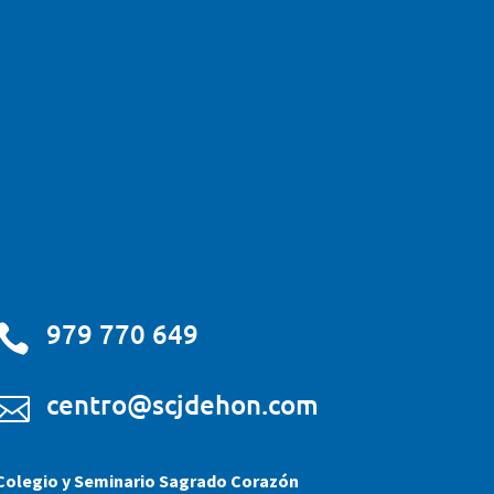
979 770 649

centro@scjdehon.com

Colegio y Seminario Sagrado Corazón