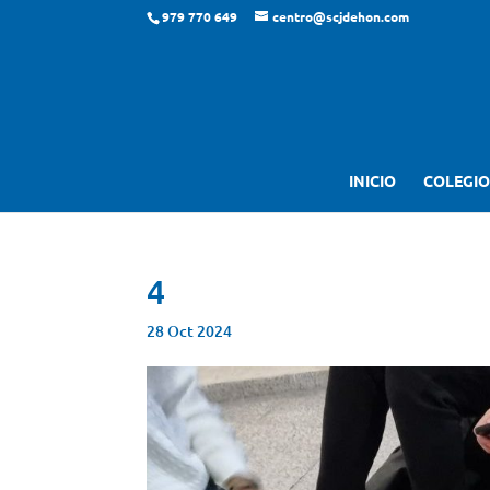
979 770 649
centro@scjdehon.com
INICIO
COLEGIO
4
28 Oct 2024