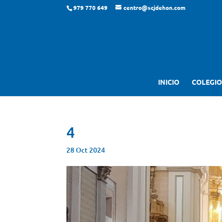
979 770 649
centro@scjdehon.com
INICIO
COLEGIO
4
28 Oct 2024