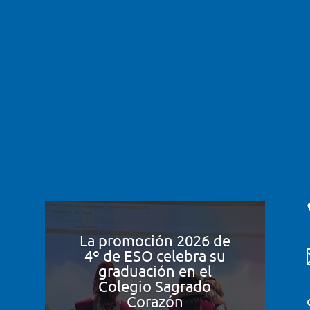
La promoción 2026 de
4º de ESO celebra su
graduación en el
Colegio Sagrado
Corazón