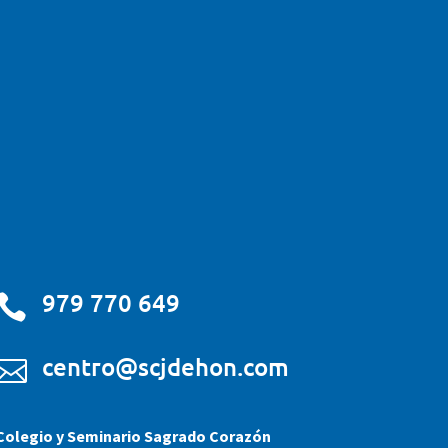
979 770 649

centro@scjdehon.com

Colegio y Seminario Sagrado Corazón