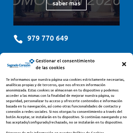
saber más
979 770 649

centro@scjdehon.com

Gestionar el consentimiento
de las cookies
Colegio y Seminario Sagrado Corazón
Te informamos que nuestra página usa cookies estrictamente necesarias,
analíticas propias y de terceros, que nos ofrecen información
Avda. Castilla y León, s/n – 34200 – Venta de Baños
anonimizada. Estas cookies se almacenan en tu dispositivo y podemos
acceder a las mismas con la finalidad de mejorar nuestra página, su
(Palencia) – Teléfono 979770649
seguridad, personalizar tu acceso y ofrecerte contenidos e información
basada en tu navegación, así como otras funcionalidades de contacto y
conexión a redes sociales. Si nos otorgas tu consentimiento a través del
botón Aceptar, se instalarán en tu dispositivo. Si continúas navegando y no
has aceptado/configurado/rechazado, no se instalarán en tu dispositivo.
Dispones de más información en nuestra Política de Cookies