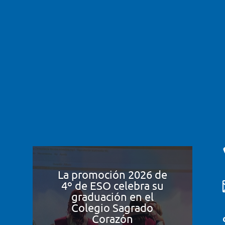
La promoción 2026 de
4º de ESO celebra su
graduación en el
Colegio Sagrado
Corazón