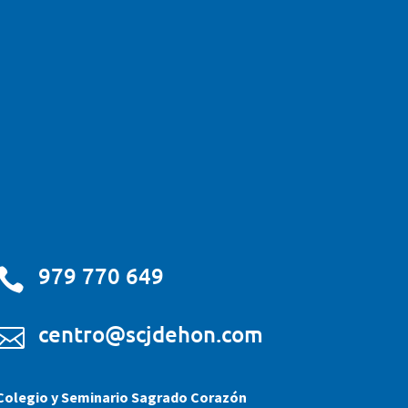
979 770 649

centro@scjdehon.com

Colegio y Seminario Sagrado Corazón