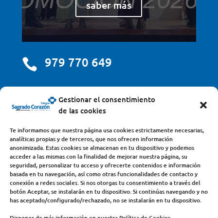
saber más
979 770 649

centro@scjdehon.com

Gestionar el consentimiento
de las cookies
Colegio y Seminario Sagrado Corazón
Te informamos que nuestra página usa cookies estrictamente necesarias,
analíticas propias y de terceros, que nos ofrecen información
Avda. Castilla y León, s/n – 34200 – Venta de Baños
anonimizada. Estas cookies se almacenan en tu dispositivo y podemos
acceder a las mismas con la finalidad de mejorar nuestra página, su
(Palencia) – Teléfono 979770649
seguridad, personalizar tu acceso y ofrecerte contenidos e información
basada en tu navegación, así como otras funcionalidades de contacto y
conexión a redes sociales. Si nos otorgas tu consentimiento a través del
botón Aceptar, se instalarán en tu dispositivo. Si continúas navegando y no
has aceptado/configurado/rechazado, no se instalarán en tu dispositivo.
Dispones de más información en nuestra Política de Cookies