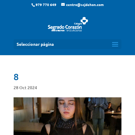
979 770 649
centro@scjdehon.com
Seleccionar página
8
28 Oct 2024