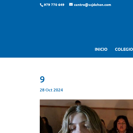
979 770 649
centro@scjdehon.com
INICIO
COLEGIO
9
28 Oct 2024