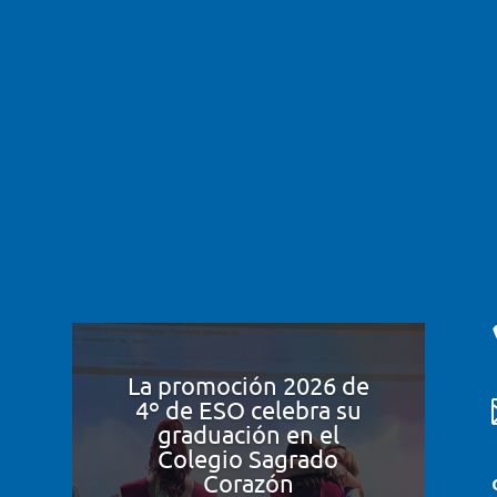
La promoción 2026 de
4º de ESO celebra su
graduación en el
Colegio Sagrado
Corazón