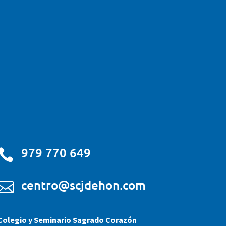
979 770 649

centro@scjdehon.com

Colegio y Seminario Sagrado Corazón