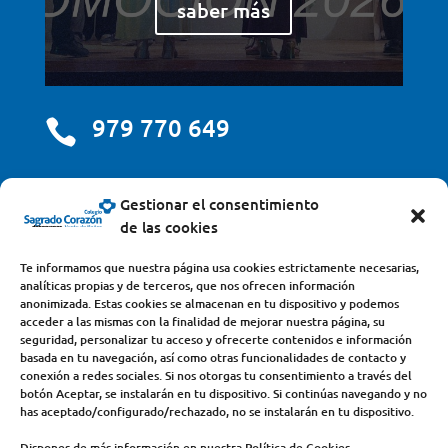
saber más
979 770 649

centro@scjdehon.com

Gestionar el consentimiento
de las cookies
Colegio y Seminario Sagrado Corazón
Te informamos que nuestra página usa cookies estrictamente necesarias,
analíticas propias y de terceros, que nos ofrecen información
Avda. Castilla y León, s/n – 34200 – Venta de Baños
anonimizada. Estas cookies se almacenan en tu dispositivo y podemos
acceder a las mismas con la finalidad de mejorar nuestra página, su
(Palencia) – Teléfono 979770649
seguridad, personalizar tu acceso y ofrecerte contenidos e información
basada en tu navegación, así como otras funcionalidades de contacto y
conexión a redes sociales. Si nos otorgas tu consentimiento a través del
botón Aceptar, se instalarán en tu dispositivo. Si continúas navegando y no
has aceptado/configurado/rechazado, no se instalarán en tu dispositivo.
Dispones de más información en nuestra Política de Cookies