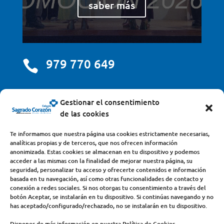
saber más
979 770 649

centro@scjdehon.com

Gestionar el consentimiento
de las cookies
Colegio y Seminario Sagrado Corazón
Te informamos que nuestra página usa cookies estrictamente necesarias,
analíticas propias y de terceros, que nos ofrecen información
Avda. Castilla y León, s/n – 34200 – Venta de Baños
anonimizada. Estas cookies se almacenan en tu dispositivo y podemos
acceder a las mismas con la finalidad de mejorar nuestra página, su
(Palencia) – Teléfono 979770649
seguridad, personalizar tu acceso y ofrecerte contenidos e información
basada en tu navegación, así como otras funcionalidades de contacto y
conexión a redes sociales. Si nos otorgas tu consentimiento a través del
botón Aceptar, se instalarán en tu dispositivo. Si continúas navegando y no
has aceptado/configurado/rechazado, no se instalarán en tu dispositivo.
Dispones de más información en nuestra Política de Cookies