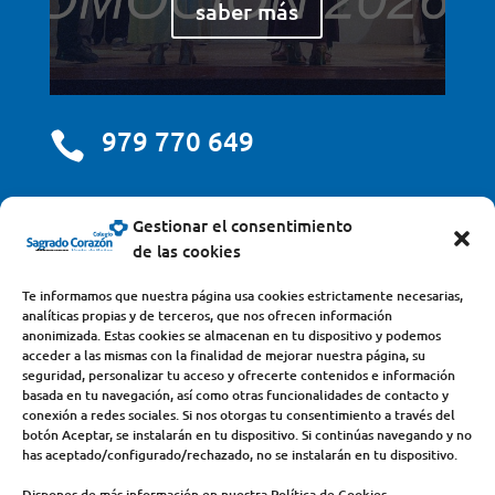
saber más
979 770 649

centro@scjdehon.com

Gestionar el consentimiento
de las cookies
Colegio y Seminario Sagrado Corazón
Te informamos que nuestra página usa cookies estrictamente necesarias,
analíticas propias y de terceros, que nos ofrecen información
Avda. Castilla y León, s/n – 34200 – Venta de Baños
anonimizada. Estas cookies se almacenan en tu dispositivo y podemos
acceder a las mismas con la finalidad de mejorar nuestra página, su
(Palencia) – Teléfono 979770649
seguridad, personalizar tu acceso y ofrecerte contenidos e información
basada en tu navegación, así como otras funcionalidades de contacto y
conexión a redes sociales. Si nos otorgas tu consentimiento a través del
botón Aceptar, se instalarán en tu dispositivo. Si continúas navegando y no
has aceptado/configurado/rechazado, no se instalarán en tu dispositivo.
Dispones de más información en nuestra Política de Cookies