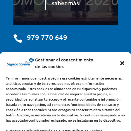
saber más
979 770 649

centro@scjdehon.com

Gestionar el consentimiento
de las cookies
Colegio y Seminario Sagrado Corazón
Te informamos que nuestra página usa cookies estrictamente necesarias,
analíticas propias y de terceros, que nos ofrecen información
Avda. Castilla y León, s/n – 34200 – Venta de Baños
anonimizada. Estas cookies se almacenan en tu dispositivo y podemos
acceder a las mismas con la finalidad de mejorar nuestra página, su
(Palencia) – Teléfono 979770649
seguridad, personalizar tu acceso y ofrecerte contenidos e información
basada en tu navegación, así como otras funcionalidades de contacto y
conexión a redes sociales. Si nos otorgas tu consentimiento a través del
botón Aceptar, se instalarán en tu dispositivo. Si continúas navegando y no
has aceptado/configurado/rechazado, no se instalarán en tu dispositivo.
Dispones de más información en nuestra Política de Cookies