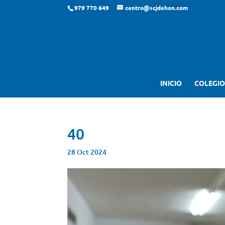
979 770 649
centro@scjdehon.com
INICIO
COLEGIO
40
28 Oct 2024