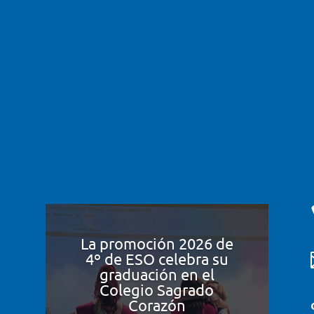
La promoción 2026 de
4º de ESO celebra su
graduación en el
Colegio Sagrado
Corazón