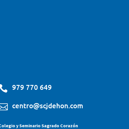
979 770 649

centro@scjdehon.com

Colegio y Seminario Sagrado Corazón