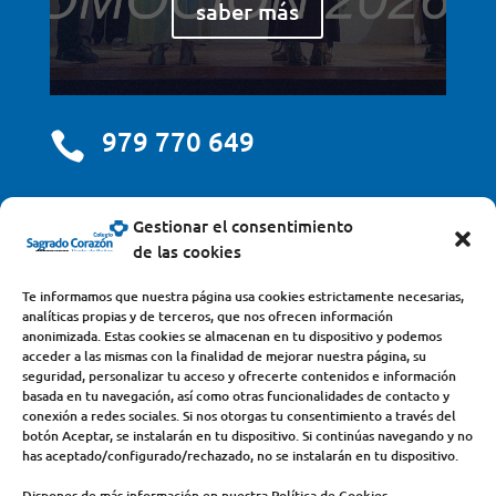
saber más
979 770 649

centro@scjdehon.com

Gestionar el consentimiento
de las cookies
Colegio y Seminario Sagrado Corazón
Te informamos que nuestra página usa cookies estrictamente necesarias,
analíticas propias y de terceros, que nos ofrecen información
Avda. Castilla y León, s/n – 34200 – Venta de Baños
anonimizada. Estas cookies se almacenan en tu dispositivo y podemos
acceder a las mismas con la finalidad de mejorar nuestra página, su
(Palencia) – Teléfono 979770649
seguridad, personalizar tu acceso y ofrecerte contenidos e información
basada en tu navegación, así como otras funcionalidades de contacto y
conexión a redes sociales. Si nos otorgas tu consentimiento a través del
botón Aceptar, se instalarán en tu dispositivo. Si continúas navegando y no
has aceptado/configurado/rechazado, no se instalarán en tu dispositivo.
Dispones de más información en nuestra Política de Cookies