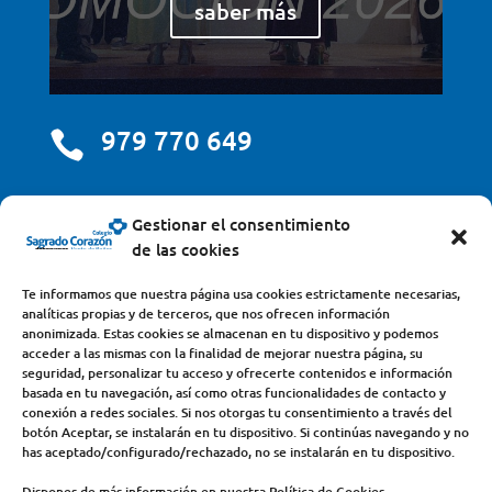
saber más
979 770 649

centro@scjdehon.com

Gestionar el consentimiento
de las cookies
Colegio y Seminario Sagrado Corazón
Te informamos que nuestra página usa cookies estrictamente necesarias,
analíticas propias y de terceros, que nos ofrecen información
Avda. Castilla y León, s/n – 34200 – Venta de Baños
anonimizada. Estas cookies se almacenan en tu dispositivo y podemos
acceder a las mismas con la finalidad de mejorar nuestra página, su
(Palencia) – Teléfono 979770649
seguridad, personalizar tu acceso y ofrecerte contenidos e información
basada en tu navegación, así como otras funcionalidades de contacto y
conexión a redes sociales. Si nos otorgas tu consentimiento a través del
botón Aceptar, se instalarán en tu dispositivo. Si continúas navegando y no
has aceptado/configurado/rechazado, no se instalarán en tu dispositivo.
Dispones de más información en nuestra Política de Cookies