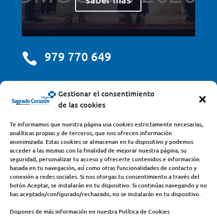
979 770 649

centro@scjdehon.com

Gestionar el consentimiento
de las cookies
Colegio y Seminario Sagrado Corazón
Te informamos que nuestra página usa cookies estrictamente necesarias,
analíticas propias y de terceros, que nos ofrecen información
Avda. Castilla y León, s/n – 34200 – Venta de Baños
anonimizada. Estas cookies se almacenan en tu dispositivo y podemos
acceder a las mismas con la finalidad de mejorar nuestra página, su
(Palencia) – Teléfono 979770649
seguridad, personalizar tu acceso y ofrecerte contenidos e información
basada en tu navegación, así como otras funcionalidades de contacto y
conexión a redes sociales. Si nos otorgas tu consentimiento a través del
botón Aceptar, se instalarán en tu dispositivo. Si continúas navegando y no
has aceptado/configurado/rechazado, no se instalarán en tu dispositivo.
Dispones de más información en nuestra Política de Cookies