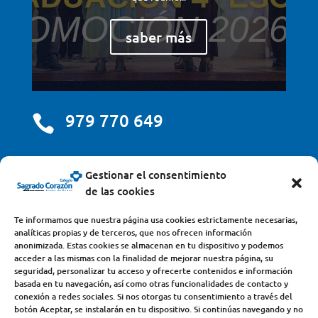
saber más
979 770 649

centro@scjdehon.com

Gestionar el consentimiento
de las cookies
Colegio y Seminario Sagrado Corazón
Te informamos que nuestra página usa cookies estrictamente necesarias,
analíticas propias y de terceros, que nos ofrecen información
Avda. Castilla y León, s/n – 34200 – Venta de Baños
anonimizada. Estas cookies se almacenan en tu dispositivo y podemos
acceder a las mismas con la finalidad de mejorar nuestra página, su
(Palencia) – Teléfono 979770649
seguridad, personalizar tu acceso y ofrecerte contenidos e información
basada en tu navegación, así como otras funcionalidades de contacto y
conexión a redes sociales. Si nos otorgas tu consentimiento a través del
botón Aceptar, se instalarán en tu dispositivo. Si continúas navegando y no