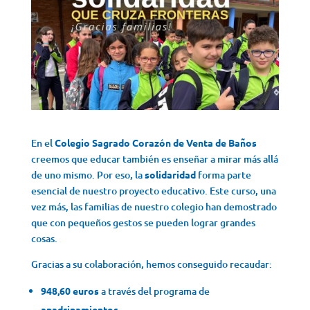
En el
Colegio Sagrado Corazón de Venta de Baños
creemos que educar también es enseñar a mirar más allá
de uno mismo. Por eso, la
solidaridad
forma parte
esencial de nuestro proyecto educativo. Este curso, una
vez más, las familias de nuestro colegio han demostrado
que con pequeños gestos se pueden lograr grandes
cosas.
Gracias a su colaboración, hemos conseguido recaudar:
948,60 euros
a través del programa de
apadrinamientos