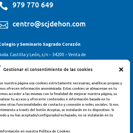
979 770 649

centro@scjdehon.com

Colegio y Seminario Sagrado Corazón
Avda. Castilla y León, s/n – 34200 – Venta de
Baños (Palencia) – Teléfono 979770649
Gestionar el consentimiento de las cookies
e nuestra página usa cookies estrictamente necesarias, analíticas propias y
 nos ofrecen información anonimizada. Estas cookies se almacenan en tu
emos acceder a las mismas con la finalidad de mejorar nuestra página, su
nalizar tu acceso y ofrecerte contenidos e información basada en tu
omo otras funcionalidades de contacto y conexión a redes sociales. Si nos
timiento a través del botón Aceptar, se instalarán en tu dispositivo. Si
ndo y no has aceptado/configurado/rechazado, no se instalarán en tu
información en nuestra Política de Cookies