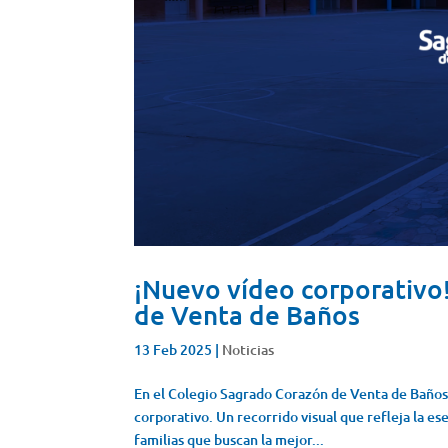
¡Nuevo vídeo corporativo
de Venta de Baños
13 Feb 2025
|
Noticias
En el Colegio Sagrado Corazón de Venta de Baño
corporativo. Un recorrido visual que refleja la e
familias que buscan la mejor...