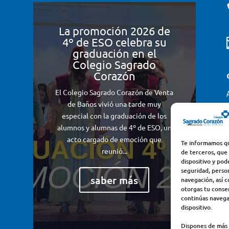
La promoción 2026 de
4º de ESO celebra su
graduación en el
Colegio Sagrado
Corazón
El Colegio Sagrado Corazón de Venta
de Baños vivió una tarde muy
especial con la graduación de los
alumnos y alumnas de 4º de ESO, un
acto cargado de emoción que
Te informamos qu
reunió...
de terceros, que
dispositivo y pod
seguridad, perso
saber más
navegación, así c
otorgas tu consen
continúas navega
dispositivo.
Dispones de más 