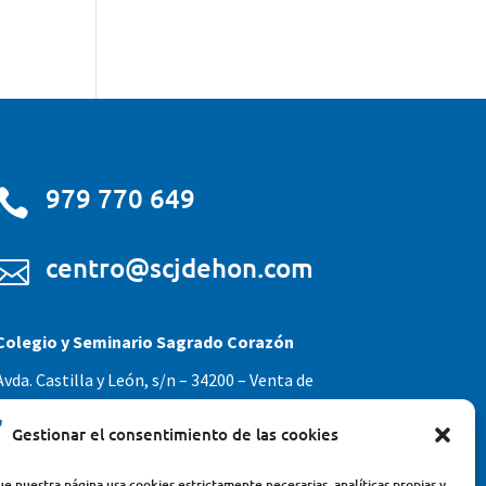
979 770 649

centro@scjdehon.com

Colegio y Seminario Sagrado Corazón
Avda. Castilla y León, s/n – 34200 – Venta de
Baños (Palencia) – Teléfono 979770649
Gestionar el consentimiento de las cookies
e nuestra página usa cookies estrictamente necesarias, analíticas propias y