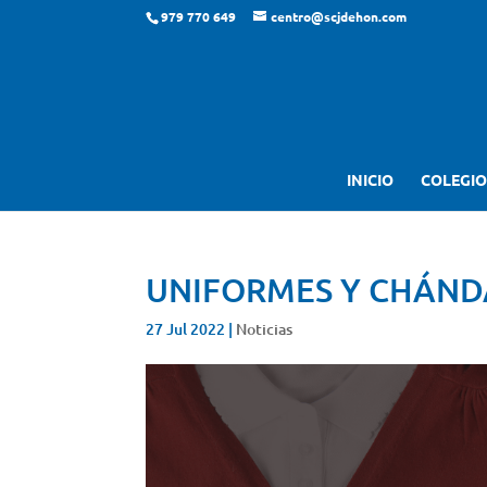
979 770 649
centro@scjdehon.com
INICIO
COLEGIO
UNIFORMES Y CHÁND
27 Jul 2022
|
Noticias