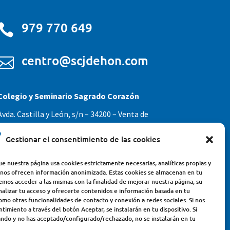
979 770 649

centro@scjdehon.com

Colegio y Seminario Sagrado Corazón
Avda. Castilla y León, s/n – 34200 – Venta de
Baños (Palencia) – Teléfono 979770649
Gestionar el consentimiento de las cookies
e nuestra página usa cookies estrictamente necesarias, analíticas propias y
 nos ofrecen información anonimizada. Estas cookies se almacenan en tu
emos acceder a las mismas con la finalidad de mejorar nuestra página, su
nalizar tu acceso y ofrecerte contenidos e información basada en tu
omo otras funcionalidades de contacto y conexión a redes sociales. Si nos
timiento a través del botón Aceptar, se instalarán en tu dispositivo. Si
ndo y no has aceptado/configurado/rechazado, no se instalarán en tu