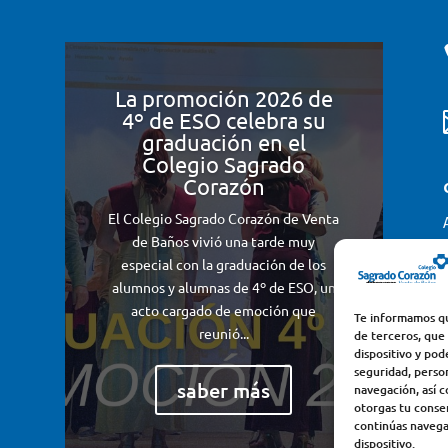
La promoción 2026 de
4º de ESO celebra su
graduación en el
Colegio Sagrado
Corazón
El Colegio Sagrado Corazón de Venta
de Baños vivió una tarde muy
especial con la graduación de los
alumnos y alumnas de 4º de ESO, un
acto cargado de emoción que
Te informamos qu
reunió...
de terceros, que
dispositivo y pod
seguridad, perso
saber más
navegación, así c
otorgas tu consen
continúas navega
dispositivo.