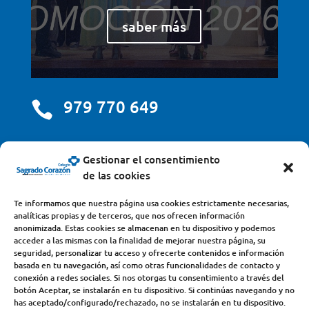
saber más
979 770 649

centro@scjdehon.com

Gestionar el consentimiento
de las cookies
Colegio y Seminario Sagrado Corazón
Te informamos que nuestra página usa cookies estrictamente necesarias,
analíticas propias y de terceros, que nos ofrecen información
Avda. Castilla y León, s/n – 34200 – Venta de Baños
anonimizada. Estas cookies se almacenan en tu dispositivo y podemos
acceder a las mismas con la finalidad de mejorar nuestra página, su
(Palencia) – Teléfono 979770649
seguridad, personalizar tu acceso y ofrecerte contenidos e información
basada en tu navegación, así como otras funcionalidades de contacto y
conexión a redes sociales. Si nos otorgas tu consentimiento a través del
botón Aceptar, se instalarán en tu dispositivo. Si continúas navegando y no
has aceptado/configurado/rechazado, no se instalarán en tu dispositivo.