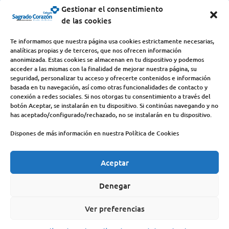
centro@scjdehon.com

Gestionar el consentimiento
de las cookies
Colegio y Seminario Sagrado Corazón
Te informamos que nuestra página usa cookies estrictamente necesarias,
analíticas propias y de terceros, que nos ofrecen información
Avda. Castilla y León, s/n – 34200 – Venta de Baños
anonimizada. Estas cookies se almacenan en tu dispositivo y podemos
acceder a las mismas con la finalidad de mejorar nuestra página, su
(Palencia) – Teléfono 979770649
seguridad, personalizar tu acceso y ofrecerte contenidos e información
basada en tu navegación, así como otras funcionalidades de contacto y
conexión a redes sociales. Si nos otorgas tu consentimiento a través del
botón Aceptar, se instalarán en tu dispositivo. Si continúas navegando y no
has aceptado/configurado/rechazado, no se instalarán en tu dispositivo.
Dispones de más información en nuestra Política de Cookies
Aceptar
COLEGIO
DEHONIANOS
CANAL ÉTICO
ACCESO PROFESORES
ACTUALIDAD
Denegar
CONTACTO
AVISO LEGAL
Ver preferencias
POLÍTICA DE PRIVACIDAD
POLÍTICA DE COOKIES