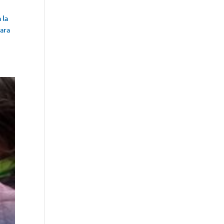
 la
para