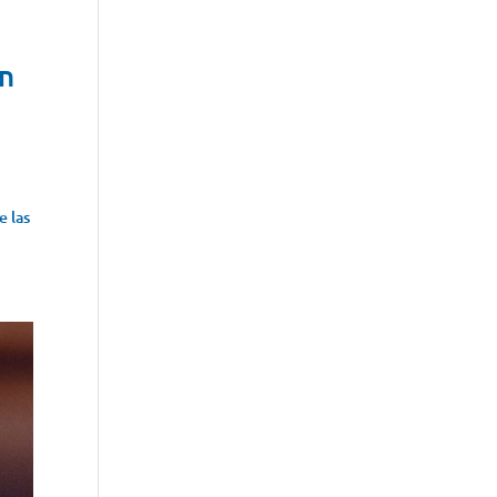
ón
e las