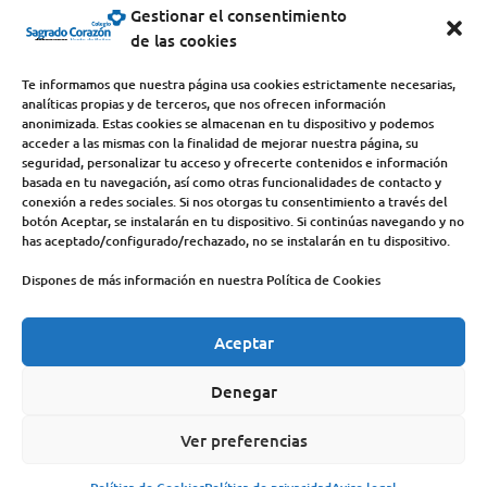
centro@scjdehon.com

Gestionar el consentimiento
de las cookies
Colegio y Seminario Sagrado Corazón
Te informamos que nuestra página usa cookies estrictamente necesarias,
analíticas propias y de terceros, que nos ofrecen información
Avda. Castilla y León, s/n – 34200 – Venta de Baños
anonimizada. Estas cookies se almacenan en tu dispositivo y podemos
acceder a las mismas con la finalidad de mejorar nuestra página, su
(Palencia) – Teléfono 979770649
seguridad, personalizar tu acceso y ofrecerte contenidos e información
basada en tu navegación, así como otras funcionalidades de contacto y
conexión a redes sociales. Si nos otorgas tu consentimiento a través del
botón Aceptar, se instalarán en tu dispositivo. Si continúas navegando y no
has aceptado/configurado/rechazado, no se instalarán en tu dispositivo.
Dispones de más información en nuestra Política de Cookies
Aceptar
COLEGIO
DEHONIANOS
CANAL ÉTICO
ACCESO PROFESORES
ACTUALIDAD
Denegar
CONTACTO
AVISO LEGAL
Ver preferencias
POLÍTICA DE PRIVACIDAD
POLÍTICA DE COOKIES