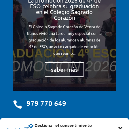
La promoción 2026 de 4º de
ESO celebra su graduación
en el Colegio Sagrado
Corazón
El Colegio Sagrado Corazón de Venta de
Baños vivió una tarde muy especial con la
graduación de los alumnos y alumnas de
4º de ESO, un acto cargado de emoción
que reunió...
saber más
979 770 649

centro@scjdehon.com

Gestionar el consentimiento