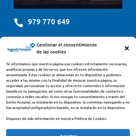
979 770 649

centro@scjdehon.com

Gestionar el consentimiento
de las cookies
Colegio y Seminario Sagrado Corazón
Te informamos que nuestra página usa cookies estrictamente necesarias,
analíticas propias y de terceros, que nos ofrecen información
Avda. Castilla y León, s/n – 34200 – Venta de Baños
anonimizada. Estas cookies se almacenan en tu dispositivo y podemos
acceder a las mismas con la finalidad de mejorar nuestra página, su
(Palencia) – Teléfono 979770649
seguridad, personalizar tu acceso y ofrecerte contenidos e información
basada en tu navegación, así como otras funcionalidades de contacto y
conexión a redes sociales. Si nos otorgas tu consentimiento a través del
botón Aceptar, se instalarán en tu dispositivo. Si continúas navegando y no
has aceptado/configurado/rechazado, no se instalarán en tu dispositivo.
Dispones de más información en nuestra Política de Cookies
Aceptar