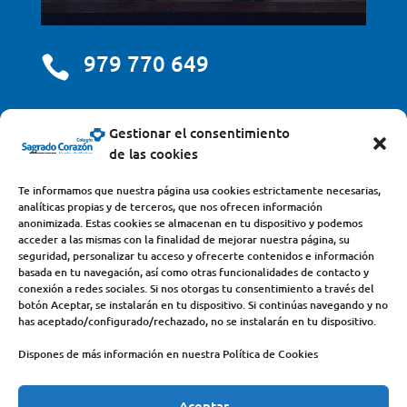
979 770 649

centro@scjdehon.com

Gestionar el consentimiento
de las cookies
Colegio y Seminario Sagrado Corazón
Te informamos que nuestra página usa cookies estrictamente necesarias,
analíticas propias y de terceros, que nos ofrecen información
Avda. Castilla y León, s/n – 34200 – Venta de Baños
anonimizada. Estas cookies se almacenan en tu dispositivo y podemos
acceder a las mismas con la finalidad de mejorar nuestra página, su
(Palencia) – Teléfono 979770649
seguridad, personalizar tu acceso y ofrecerte contenidos e información
basada en tu navegación, así como otras funcionalidades de contacto y
conexión a redes sociales. Si nos otorgas tu consentimiento a través del
botón Aceptar, se instalarán en tu dispositivo. Si continúas navegando y no
has aceptado/configurado/rechazado, no se instalarán en tu dispositivo.
Dispones de más información en nuestra Política de Cookies
Aceptar